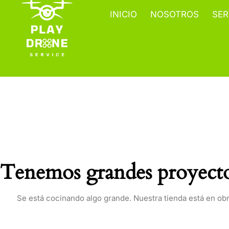
Ir
INICIO
NOSOTROS
SER
al
contenido
Tenemos grandes proyecto
Se está cocinando algo grande. Nuestra tienda está en obr