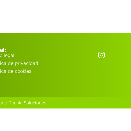
I
al:
o legal
n
tica de privacidad
s
tica de cookies
t
a
g
r
a
or
e-Tecnia Soluciones
m